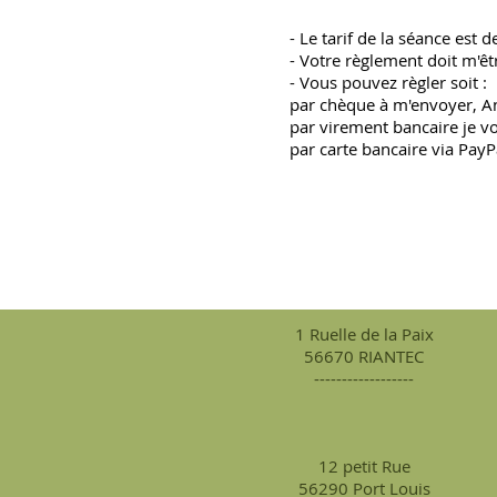
- Le tarif de la séance est 
- Votre règlement doit m'êt
- Vous pouvez règler soit :
par chèque à m'envoyer, A
par virement bancaire je v
par carte bancaire via Pay
1 Ruelle de la Paix
56670 RIANTEC
------------------
12 petit Rue
56290 Port Louis