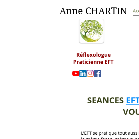
Anne CHARTIN
Ac
Réflexologue
Praticienne EFT
SEANCES
EF
VOU
L'EFT se pratique tout auss