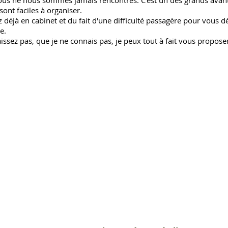
us ne nous sommes jamais rencontrés. C'est un des grands avant
sont faciles à organiser.
déjà en cabinet et du fait d'une difficulté passagère pour vous d
e.
ssez pas, que je ne connais pas, je peux tout à fait vous propo