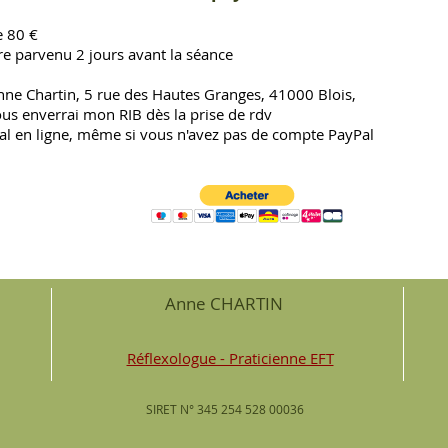
de 80 €
re parvenu 2 jours avant la séance
nne Chartin, 5 rue des Hautes Granges, 41000 Blois,
ous enverrai mon RIB dès la prise de rdv
Pal en ligne, même si vous n'avez pas de compte PayPal
Anne CHARTIN
Réflexologue - Praticienne EFT
SIRET N° 345 254 528 00036