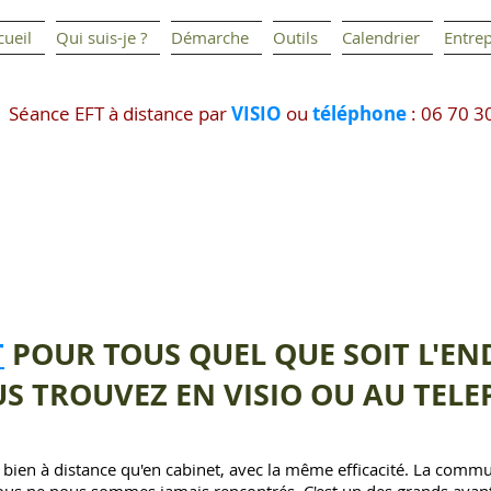
cueil
Qui suis-je ?
Démarche
Outils
Calendrier
Entrep
Séance EFT à distance par
VISIO
ou
téléphone
: 06 70 3
T
POUR TOUS QUEL QUE SOIT L'EN
S TROUVEZ EN VISIO OU AU TEL
i bien à distance qu'en cabinet, avec la même efficacité. La commu